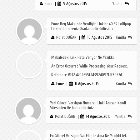
Emre
9 Ağustos 2015
Yanıtla
Emre Bey Makalede Verdiğim Linkler 40.52 Lollipop
Linkleri Dilerseniz Oradan Indirebilirsiniz
Polat DUĞAN
10 Ağustos 2015
Yanıtla
Makaledeki Link Hata Veriyor Ne Yazıkki.
An Error Occurred While Processing Your Request.
Reference #132.4702655f.1439240971.1f3957d
Emre
11 Ağustos 2015
Yanıtla
Yeni Güncel Versiyon Numaralı Linki Asusun Kendi
Sitesinden De Indirebilirsiniz.
Polat DUĞAN
14 Ağustos 2015
Yanıtla
En Güncel Versiyon Var Elimde Ama Ne Yazıkki Tel.