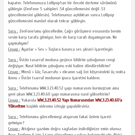
kapatın. Telefonunuza Lollipop’tan bir önceki derleme sürümünü
yükleyin (ZenFone 5 sahipleri .54 güncellemesini değil .53
güncellemesini yüklesin). Telefonunuz açıldıktan sonra Lollipop
güncellemesini manüel olarak tekrar yükleyin.
Soru :
ZenFone’umu güncelledim. Çağrı görüşmesi esnasında benim
sesim karşı tarafa gitmiyor, ben de karşı tarafı duyamıyorum. Ne
yapmalıyım?
Cevap :
Ayarlar > Ses > Tuşlara basınca ses çıksın’ı işaretleyin
Soru :
Üstün tasarruf moduna geçince bildirim çubuğunun rengi
değişiyor. Nasıl bildirim çubuğunu eski haline döndürebilirim?
Cevap :
Menü > Güç Tasarrufu > ekranın sağ üst köşesindeki üç nokta
ikonu > Üstün tsarruf modunun ipucu işaretini kaldırın.
Soru :
Telefonuma WW_3.23.40.52 yapı numarasını kurmuştum ama
yeni çıkan WW_3.23.40.60 yapı numarasına nasıl yükseltirim?
Cevap :
Yukarıda
WW_3.23.40.52 Yapı Numarasından WW_3.23.40.60’a
Yükseltme
başlıklı videomu izleyip yapabilirsiniz.
Soru :
Telefonuma güncellemeyi atıyorum fakat ünlem işareti
gelmiyor?
Cevap :
Attığınız yazılımı doğru sayfadan indirdiğinize emin olunuz.
Asus Zenfone 6 için 2 tane güncelleme sayfası bulunmaktadır. Birisi