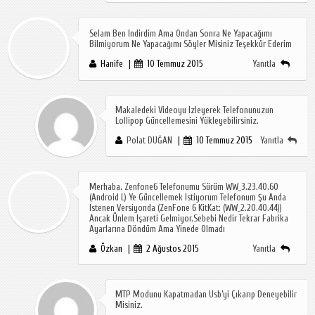
Selam Ben Indirdim Ama Ondan Sonra Ne Yapacağımı
Bilmiyorum Ne Yapacağımı Söyler Misiniz Teşekkür Ederim
Hanife
10 Temmuz 2015
Yanıtla
Makaledeki Videoyu Izleyerek Telefonunuzun
Lollipop Güncellemesini Yükleyebilirsiniz.
Polat DUĞAN
10 Temmuz 2015
Yanıtla
Merhaba. Zenfone6 Telefonumu Sürüm WW_3.23.40.60
(Android L) Ye Güncellemek Istiyorum Telefonum Şu Anda
Istenen Versiyonda (ZenFone 6 KitKat: (WW_2.20.40.44))
Ancak Ünlem Işareti Gelmiyor.Sebebi Nedir Tekrar Fabrika
Ayarlarına Döndüm Ama Yinede Olmadı
Özkan
2 Ağustos 2015
Yanıtla
MTP Modunu Kapatmadan Usb’yi Çıkarıp Deneyebilir
Misiniz.