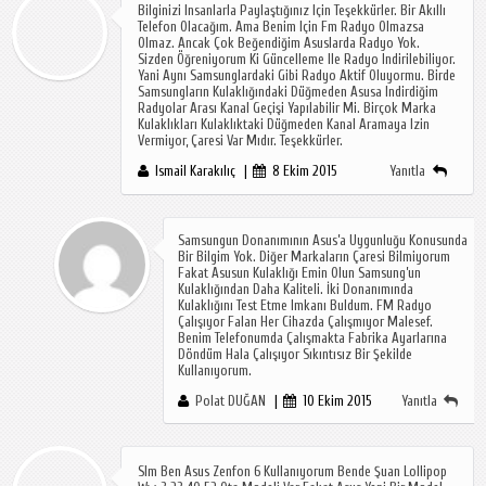
Bilginizi Insanlarla Paylaştığınız Için Teşekkürler. Bir Akıllı
Telefon Olacağım. Ama Benim Için Fm Radyo Olmazsa
Olmaz. Ancak Çok Beğendiğim Asuslarda Radyo Yok.
Sizden Öğreniyorum Ki Güncelleme Ile Radyo Indirilebiliyor.
Yani Aynı Samsunglardaki Gibi Radyo Aktif Oluyormu. Birde
Samsungların Kulaklığındaki Düğmeden Asusa Indirdiğim
Radyolar Arası Kanal Geçişi Yapılabilir Mi. Birçok Marka
Kulaklıkları Kulaklıktaki Düğmeden Kanal Aramaya Izin
Vermiyor, Çaresi Var Mıdır. Teşekkürler.
Ismail Karakılıç
8 Ekim 2015
Yanıtla
Samsungun Donanımının Asus’a Uygunluğu Konusunda
Bir Bilgim Yok. Diğer Markaların Çaresi Bilmiyorum
Fakat Asusun Kulaklığı Emin Olun Samsung’un
Kulaklığından Daha Kaliteli. İki Donanımında
Kulaklığını Test Etme Imkanı Buldum. FM Radyo
Çalışıyor Falan Her Cihazda Çalışmıyor Malesef.
Benim Telefonumda Çalışmakta Fabrika Ayarlarına
Döndüm Hala Çalışıyor Sıkıntısız Bir Şekilde
Kullanıyorum.
Polat DUĞAN
10 Ekim 2015
Yanıtla
Slm Ben Asus Zenfon 6 Kullanıyorum Bende Şuan Lollipop