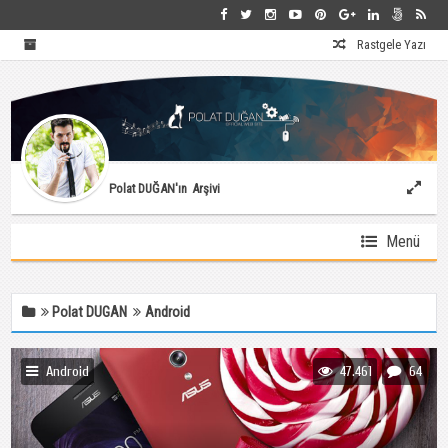
Rastgele Yazı
Polat DUĞAN'ın
Arşivi
Menü
Polat DUGAN
Android
Android
47.461
64