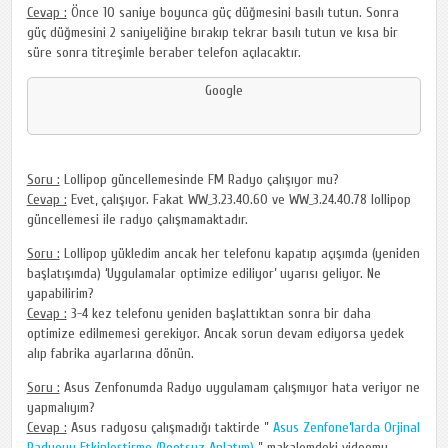
Cevap :
Önce 10 saniye boyunca güç düğmesini basılı tutun. Sonra
güç düğmesini 2 saniyeliğine bırakıp tekrar basılı tutun ve kısa bir
süre sonra titreşimle beraber telefon açılacaktır.
Google
Soru :
Lollipop güncellemesinde FM Radyo çalışıyor mu?
Cevap :
Evet, çalışıyor. Fakat WW_3.23.40.60 ve WW_3.24.40.78 lollipop
güncellemesi ile radyo çalışmamaktadır.
Soru :
Lollipop yükledim ancak her telefonu kapatıp açışımda (yeniden
başlatışımda) ‘Uygulamalar optimize ediliyor’ uyarısı geliyor. Ne
yapabilirim?
Cevap :
3-4 kez telefonu yeniden başlattıktan sonra bir daha
optimize edilmemesi gerekiyor. Ancak sorun devam ediyorsa yedek
alıp fabrika ayarlarına dönün.
Soru :
Asus Zenfonumda Radyo uygulamam çalışmıyor hata veriyor ne
yapmalıyım?
Cevap :
Asus radyosu çalışmadığı taktirde ”
Asus Zenfone’larda Orjinal
Radyoyu Etkinleştirme (Rootsuz Anlatım)
” makalemdeki videomu