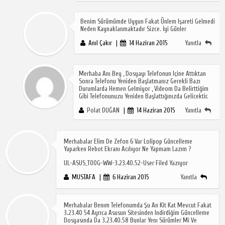
Benim Sürümümde Uygun Fakat Ünlem Işareti Gelmedi
Neden Kaynaklanmaktadır Sizce. İyi Günler
Anıl Çakır
14 Haziran 2015
Yanıtla
Merhaba Anı Bey , Dosyayı Telefonun Içine Attıktan
Sonra Telefonu Yeniden Başlatmanız Gerekli Bazı
Durumlarda Hemen Gelmiyor , Videom Da Belirttiğim
Gibi Telefonunuzu Yeniden Başlattığınızda Gelicektir.
Polat DUĞAN
14 Haziran 2015
Yanıtla
Merhabalar Elim De Zefon 6 Var Lolipop Güncelleme
Yaparken Rebot Ekranı Acılıyor Ne Yapmam Lazım ?
UL-ASUS_T00G-WW-3.23.40.52-User Filed Yazıyor
MUSTAFA
6 Haziran 2015
Yanıtla
Merhabalar Benım Telefonumda Şu An Kit Kat Mevcut Fakat
3.23.40 54 Ayrıca Asusun Sitesinden Indirdiğim Güncelleme
Dosyasında Da 3.23.40.58 Bunlar Yenı Sürümler Mi Ve