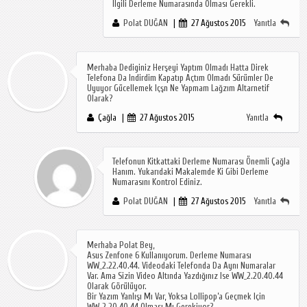
Ilgili Derleme Numarasında Olması Gerekli.
Polat DUĞAN
27 Ağustos 2015
Yanıtla
Merhaba Dediginiz Herşeyi Yaptım Olmadı Hatta Direk
Telefona Da Indirdim Kapatıp Açtım Olmadı Sürümler De
Uyuyor Gücellemek Içşn Ne Yapmam Lağzım Altarnetif
Olarak?
Çağla
27 Ağustos 2015
Yanıtla
Telefonun Kitkattaki Derleme Numarası Önemli Çağla
Hanım. Yukarıdaki Makalemde Ki Gibi Derleme
Numarasını Kontrol Ediniz.
Polat DUĞAN
27 Ağustos 2015
Yanıtla
Merhaba Polat Bey,
Asus Zenfone 6 Kullanıyorum. Derleme Numarası
WW_2.22.40.44. Videodaki Telefonda Da Aynı Numaralar
Var. Ama Sizin Video Altında Yazdığınız Ise WW_2.20.40.44
Olarak Görülüyor.
Bir Yazım Yanlışı Mı Var, Yoksa Lollipop’a Geçmek Için
WW_2.20.40.44 Olması Mı Gerekiyor?