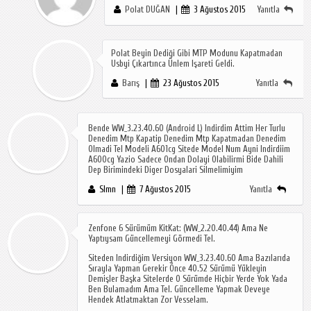
Polat DUĞAN
3 Ağustos 2015
Yanıtla
Polat Beyin Dediği Gibi MTP Modunu Kapatmadan
Usbyi Çıkartınca Ünlem Işareti Geldi.
Barış
23 Ağustos 2015
Yanıtla
Bende WW_3.23.40.60 (Android L) Indirdim Attim Her Turlu
Denedim Mtp Kapatip Denedim Mtp Kapatmadan Denedim
Olmadi Tel Modeli A601cg Sitede Model Num Ayni Indirdiim
A600cg Yazio Sadece Ondan Dolayi Olabilirmi Bide Dahili
Dep Birimindeki Diger Dosyalari Silmelimiyim
Slmn
7 Ağustos 2015
Yanıtla
Zenfone 6 Sürümüm KitKat: (WW_2.20.40.44) Ama Ne
Yaptıysam Güncellemeyi Görmedi Tel.
Siteden Indirdiğim Versiyon WW_3.23.40.60 Ama Bazılarıda
Sırayla Yapman Gerekir Önce 40.52 Sürümü Yükleyin
Demişler Başka Sitelerde O Sürümde Hiçbir Yerde Yok Yada
Ben Bulamadım Ama Tel. Güncelleme Yapmak Deveye
Hendek Atlatmaktan Zor Vesselam.