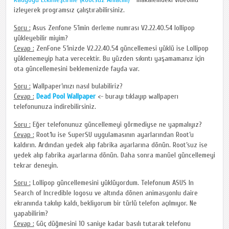
izleyerek programsız çalıştırabilirsiniz.
Soru :
Asus Zenfone 5’imin derleme numrası V2.22.40.54 lollipop
yükleyebilir miyim?
Cevap :
ZenFone 5’inizde V2.22.40.54 güncellemesi yüklü ise Lollipop
yüklenemeyip hata verecektir. Bu yüzden sıkıntı yaşamamanız için
ota güncellemesini beklemenizde fayda var.
Soru :
Wallpaper’ınızı nasıl bulabiliriz?
Cevap :
Dead Pool Wallpaper
<- burayı tıklayıp wallpaperı
telefonunuza indirebilirsiniz.
Soru :
Eğer telefonunuz güncellemeyi görmediyse ne yapmalıyız?
Cevap :
Root’lu ise SuperSU uygulamasının ayarlarından Root’u
kaldırın. Ardından yedek alıp fabrika ayarlarına dönün. Root’suz ise
yedek alıp fabrika ayarlarına dönün. Daha sonra manüel güncellemeyi
tekrar deneyin.
Soru :
Lollipop güncellemesini yüklüyordum. Telefonum ASUS In
Search of Incredible logosu ve altında dönen animasyonlu daire
ekranında takılıp kaldı, bekliyorum bir türlü telefon açılmıyor. Ne
yapabilirim?
Cevap :
Güç düğmesini 10 saniye kadar basılı tutarak telefonu