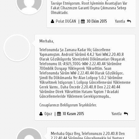
Tavsiye Etmiyorum. Root Işleminin Avantajları Var
Fakat Cihazınızın Garanti Dışına Çıkmasına Sebep
Olmaktadır.
Polat DUĞAN
30 Ekim 2015
Yanıtla
Merhaba,
Telefonumda Şu Zamana Kadar Hiç Güncelleme
Yapmamıştım. Android Sürümü 4.4.2 Yani WW.2.20.40.8
Olarak Gözüküyordu Sitenizdeki Dökümanları Okuyarak
Telefonumu UL-ASUS_T00G-WW-2.22.40.44 Sürümüne
700mblik Dosyayı Yükleyerek Yükselttim. Suan
Telefonumda Sürüm WW-2.22.40.44 Olarak Gözüküyor..
Şimdi Bu Dökümanda Yer Alan Lolipop 5.0.2 Sürümüne
Yükseltmek Istiyorum 1. Lolipop Güncellemesini Yüklememe
Gerek Varmı.. Daha Öncede 2.20.40.8 Den 2.22.40.44
Sürümüne Direk Yükselttim Hatamı Yaptım ? Aradaki
Güncellemeleride Yüklemem Gerekiyormuydu..
Cevaplarınızı Bekliyorum Teşekkürler.
Oğuz
10 Kasım 2015
Yanıtla
Merhaba Oğuz Bey, Telefonunuzu 2.20.40.8 Den
2.22.40.44 Sürümüne Güncellemekle Iyi Yaptınız.