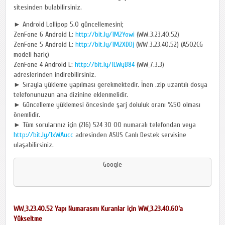
sitesinden bulabilirsiniz.
► Android Lollipop 5.0 güncellemesini;
ZenFone 6 Android L:
http://bit.ly/1M2Yowi
(WW_3.23.40.52)
ZenFone 5 Android L:
http://bit.ly/1M2XDDj
(WW_3.23.40.52) (A502CG
modeli hariç)
ZenFone 4 Android L:
http://bit.ly/1LWyB84
(WW_7.3.3)
adreslerinden indirebilirsiniz.
► Sırayla yükleme yapılması gerekmektedir. İnen .zip uzantılı dosya
telefonunuzun ana dizinine eklenmelidir.
► Güncelleme yüklemesi öncesinde şarj doluluk oranı %50 olması
önemlidir.
► Tüm sorularınız için (216) 524 30 00 numaralı telefondan veya
http://bit.ly/1xWAucc
adresinden ASUS Canlı Destek servisine
ulaşabilirsiniz.
Google
WW_3.23.40.52 Yapı Numarasını Kuranlar için WW_3.23.40.60’a
Yükseltme