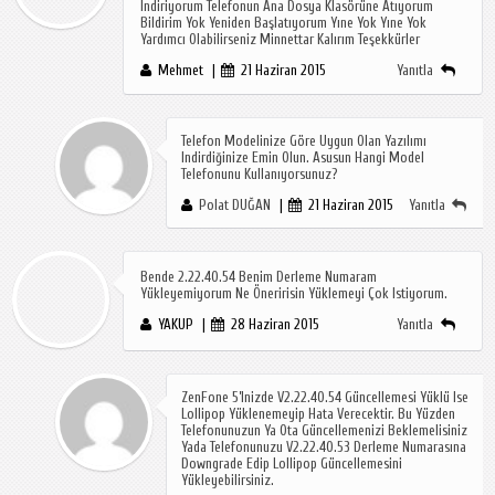
Indiriyorum Telefonun Ana Dosya Klasörüne Atıyorum
Bildirim Yok Yeniden Başlatıyorum Yıne Yok Yıne Yok
Yardımcı Olabilirseniz Minnettar Kalırım Teşekkürler
Mehmet
21 Haziran 2015
Yanıtla
Telefon Modelinize Göre Uygun Olan Yazılımı
Indirdiğinize Emin Olun. Asusun Hangi Model
Telefonunu Kullanıyorsunuz?
Polat DUĞAN
21 Haziran 2015
Yanıtla
Bende 2.22.40.54 Benim Derleme Numaram
Yükleyemiyorum Ne Öneririsin Yüklemeyi Çok Istiyorum.
YAKUP
28 Haziran 2015
Yanıtla
ZenFone 5’inizde V2.22.40.54 Güncellemesi Yüklü Ise
Lollipop Yüklenemeyip Hata Verecektir. Bu Yüzden
Telefonunuzun Ya Ota Güncellemenizi Beklemelisiniz
Yada Telefonunuzu V2.22.40.53 Derleme Numarasına
Downgrade Edip Lollipop Güncellemesini
Yükleyebilirsiniz.