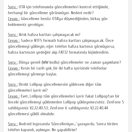
Soru :
OTA için telefonumda güncellemeleri kontrol ettiğimde,
herhangi bir güncelleme görünmüyor. Nedeni nedir?
Cevap :
Güncelleme henüz OTA’ya düşmediğinden, birkaç gün
beklemeniz gerekiyor.
Soru :
Artık hafıza kartları çalışmayacak mı?
Cevap :
Sadece NTFS formatlı hafıza kartları çalışmayacak. Önce
güncellemeyi yükleyin, eğer telefon hafıza kartınızı görmüyorsa,
hafıza kartınızın yedeğini alıp FAT32 formatında biçimlendirin.
Soru :
Dünya geneli (WW kodlu) güncellemeler ne zaman yayımlanır?
Cevap :
Kesin bir tarih yok, bir-iki hafta içerisinde telefonlar
güncellemeyi görmeye başlar.
Soru :
Direkt Lollipop güncellemesini yüklesem diğer tüm
güncellemeleri içerir mi?
Cevap :
Evet, Lollipop tüm güncellemeleri içerir fakat Lollipop’tan bir
önceki güncellemeyi yüklemeden Lollipop yükleyemezsiniz. ZenFone 5
sahibiyseniz V2.22.40.53; ZenFone 6 sahibiyseniz V2.22.40.44
güncellemesi yüklü olmalıdır.
Soru :
Android logosunda ‘Güncelleniyor…’ yazıyordu. Sonra birden
telefon kapandı, açılmıyor. Ne yapabilirim?