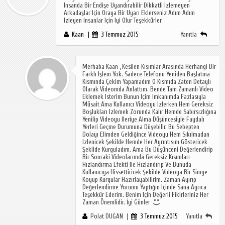
Insanda Bir Endişe Uyandırabilir Dikkatli Izlemeyen
Arkadaşlar Için Oraya Bir Uyarı Eklerseniz Adım Adım
Izleyen Insanlar Için Iyi Olur Teşekkürler
Kaan
3 Temmuz 2015
Yanıtla
Merhaba Kaan , Kesilen Kısımlar Arasında Herhangi Bir
Farklı Işlem Yok. Sadece Telefonu Yeniden Başlatma
Kısmında Çekim Yapamadım O Kısmıda Zaten Detaylı
Olarak Videomda Anlattım. Bende Tam Zamanlı Video
Eklemek Isterim Bunun Içim Imkanımda Fazlasıyla
Müsait Ama Kullanıcı Videoyu Izlerken Hem Gereksiz
Boşlukları Izlemek Zorunda Kalır Hemde Sabırsızlığına
Yenilip Videoyu Ileriye Alma Düşüncesiyle Faydalı
Yerleri Geçme Durumuna Düşebilir. Bu Sebepten
Dolayı Elimden Geldiğince Videoyu Hem Sıkılmadan
Izlenicek Şekilde Hemde Her Ayrıntısını Göstericek
Şekilde Kurguladım. Ama Bu Düşünceni Değerlendirip
Bir Sonraki Videolarımda Gereksiz Kısımları
Hızlandırma Efekti Ile Hızlandırıp Ve Bunuda
Kullanıcıya Hissettiricek Şekilde Videoya Bir Simge
Koyup Kurgular Hazırlayabilirim. Zaman Ayırıp
Değerlendirme Yorumu Yaptığın Içinde Sana Ayrıca
Teşekkür Ederim. Benim Için Değerli Fikirleriniz Her
Zaman Önemlidir. İyi Günler
Polat DUĞAN
3 Temmuz 2015
Yanıtla