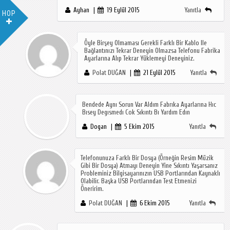
Ayhan
19 Eylül 2015
Yanıtla
HOP
Öyle Birşey Olmaması Gerekli Farklı Bir Kablo Ile
Bağlantınızı Tekrar Deneyin Olmazsa Telefonu Fabrika
Ayarlarına Alıp Tekrar Yüklemeyi Deneyiniz.
Polat DUĞAN
21 Eylül 2015
Yanıtla
Bendede Aynı Sorun Var Aldım Fabrıka Ayarlarına Hıc
Bısey Degısmedı Cok Sıkıntı Bı Yardım Edın
Dogan
5 Ekim 2015
Yanıtla
Telefonunuza Farklı Bir Dosya (örneğin Resim Müzik
Gibi Bir Dosya) Atmayı Deneyin Yine Sıkıntı Yaşarsanız
Probleminiz Bilgisayarınızın USB Portlarından Kaynaklı
Olabilir. Başka USB Portlarından Test Etmenizi
Öneririm.
Polat DUĞAN
6 Ekim 2015
Yanıtla