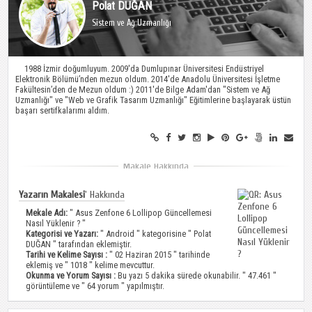
Polat DUĞAN
Sistem ve Ağ Uzmanlığı
1988 İzmir doğumluyum. 2009′da Dumlupınar Üniversitesi Endüstriyel
Elektronik Bölümü’nden mezun oldum. 2014′de Anadolu Üniversitesi İşletme
Fakültesin’den de Mezun oldum :) 2011'de Bilge Adam'dan "Sistem ve Ağ
Uzmanlığı" ve "Web ve Grafik Tasarım Uzmanlığı" Eğitimlerine başlayarak üstün
başarı sertifkalarımı aldım.
Yazarın Makalesi
' Hakkında
Mekale Adı:
"
Asus Zenfone 6 Lollipop Güncellemesi
Nasıl Yüklenir ?
"
Kategorisi ve Yazarı:
"
Android
" kategorisine "
Polat
DUĞAN
" tarafından eklemiştir.
Tarihi ve Kelime Sayısı :
" 02 Haziran 2015 " tarihinde
eklemiş ve " 1018 " kelime mevcuttur.
Okunma ve Yorum Sayısı :
Bu yazı 5 dakika sürede okunabilir. " 47.461 "
görüntüleme ve " 64 yorum " yapılmıştır.