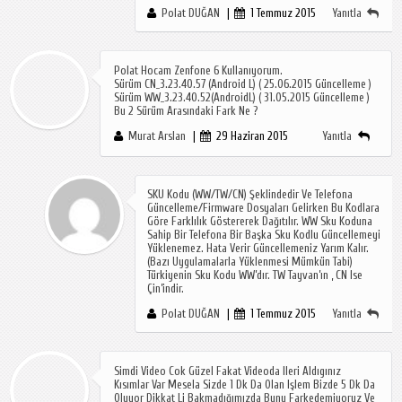
Polat DUĞAN
1 Temmuz 2015
Yanıtla
Polat Hocam Zenfone 6 Kullanıyorum.
Sürüm CN_3.23.40.57 (Android L) ( 25.06.2015 Güncelleme )
Sürüm WW_3.23.40.52(androidL) ( 31.05.2015 Güncelleme )
Bu 2 Sürüm Arasındaki Fark Ne ?
Murat Arslan
29 Haziran 2015
Yanıtla
SKU Kodu (WW/TW/CN) Şeklindedir Ve Telefona
Güncelleme/firmware Dosyaları Gelirken Bu Kodlara
Göre Farklılık Göstererek Dağıtılır. WW Sku Koduna
Sahip Bir Telefona Bir Başka Sku Kodlu Güncellemeyi
Yüklenemez. Hata Verir Güncellemeniz Yarım Kalır.
(Bazı Uygulamalarla Yüklenmesi Mümkün Tabi)
Türkiyenin Sku Kodu WW’dır. TW Tayvan’ın , CN Ise
Çin’indir.
Polat DUĞAN
1 Temmuz 2015
Yanıtla
Simdi Video Cok Güzel Fakat Videoda Ileri Aldıgınız
Kısımlar Var Mesela Sizde 1 Dk Da Olan Işlem Bizde 5 Dk Da
Oluyor Dikkat Li Bakmadığımızda Bunu Farkedemiyoruz Ve