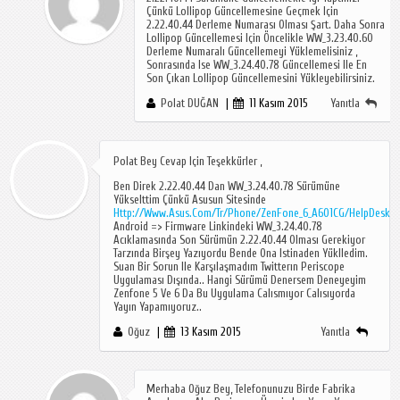
Çünkü Lollipop Güncellemesine Geçmek Için
2.22.40.44 Derleme Numarası Olması Şart. Daha Sonra
Lollipop Güncellemesi Için Öncelikle WW_3.23.40.60
Derleme Numaralı Güncellemeyi Yüklemelisiniz ,
Sonrasında Ise WW_3.24.40.78 Güncellemesi Ile En
Son Çıkan Lollipop Güncellemesini Yükleyebilirsiniz.
Polat DUĞAN
11 Kasım 2015
Yanıtla
Polat Bey Cevap Için Teşekkürler ,
Ben Direk 2.22.40.44 Dan WW_3.24.40.78 Sürümüne
Yükselttim Çünkü Asusun Sitesinde
Http://www.asus.com/tr/Phone/ZenFone_6_A601CG/HelpDesk_
Android => Firmware Linkindeki WW_3.24.40.78
Acıklamasında Son Sürümün 2.22.40.44 Olması Gerekiyor
Tarzında Birşey Yazıyordu Bende Ona Istinaden Yüklledim.
Suan Bir Sorun Ile Karşılaşmadım Twitterın Periscope
Uygulaması Dışında.. Hangi Sürümü Denersem Deneyeyim
Zenfone 5 Ve 6 Da Bu Uygulama Calısmıyor Calısıyorda
Yayın Yapamıyoruz..
Oğuz
13 Kasım 2015
Yanıtla
Merhaba Oğuz Bey, Telefonunuzu Birde Fabrika