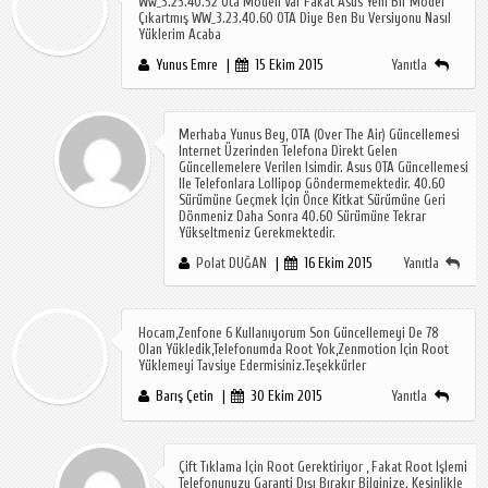
Ww_3.23.40.52 Ota Modeli Var Fakat Asus Yeni Bir Model
Çıkartmış WW_3.23.40.60 OTA Diye Ben Bu Versiyonu Nasıl
Yüklerim Acaba
Yunus Emre
15 Ekim 2015
Yanıtla
Merhaba Yunus Bey, OTA (over The Air) Güncellemesi
Internet Üzerinden Telefona Direkt Gelen
Güncellemelere Verilen Isimdir. Asus OTA Güncellemesi
Ile Telefonlara Lollipop Göndermemektedir. 40.60
Sürümüne Geçmek Için Önce Kitkat Sürümüne Geri
Dönmeniz Daha Sonra 40.60 Sürümüne Tekrar
Yükseltmeniz Gerekmektedir.
Polat DUĞAN
16 Ekim 2015
Yanıtla
Hocam,zenfone 6 Kullanıyorum Son Güncellemeyi De 78
Olan Yükledik,telefonumda Root Yok,zenmotion Için Root
Yüklemeyi Tavsiye Edermisiniz.Teşekkürler
Barış Çetin
30 Ekim 2015
Yanıtla
Çift Tıklama Için Root Gerektiriyor , Fakat Root Işlemi
Telefonunuzu Garanti Dışı Bırakır Bilginize. Kesinlikle