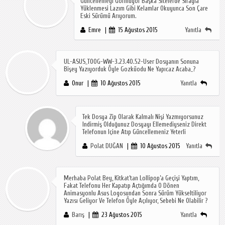
Güncellemeyi Görmüyor Başka Sitelerde Sırayla
Yüklenmesi Lazım Gibi Kelamlar Okuyunca Son Çare
Eski Sürümü Arıyorum.
Emre
15 Ağustos 2015
Yanıtla
UL-ASUS_T00G-WW-3.23.40.52-User Dosyanın Sonuna
Bişey Yazıyorduk Öyle Gozküodu Ne Yapıcaz Acaba_?
Onur
10 Ağustos 2015
Yanıtla
Tek Dosya Zip Olarak Kalmalı Nişi Yazmıyorsunuz
Indirmiş Olduğunuz Dosyayı Ellemediyseniz Direkt
Telefonun Içine Atıp Güncellemeniz Yeterli
Polat DUĞAN
10 Ağustos 2015
Yanıtla
Merhaba Polat Bey, Kitkat’tan Lollipop’a Geçişi Yaptım,
Fakat Telefonu Her Kapatıp Açtığımda O Dönen
Animasyonlu Asus Logosundan Sonra Sürüm Yükseltiliyor
Yazısı Geliyor Ve Telefon Öyle Açılıyor, Sebebi Ne Olabilir ?
Barış
23 Ağustos 2015
Yanıtla