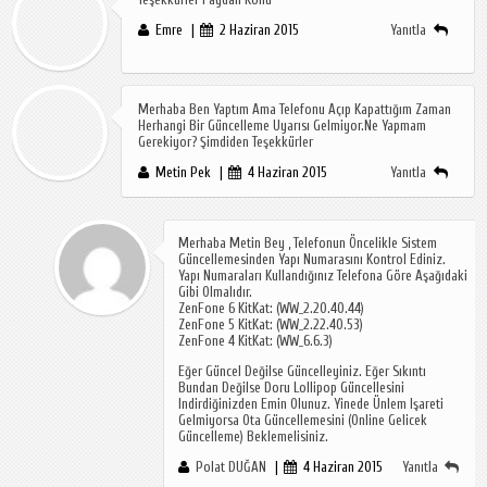
Emre
2 Haziran 2015
Yanıtla
Merhaba Ben Yaptım Ama Telefonu Açıp Kapattığım Zaman
Herhangi Bir Güncelleme Uyarısı Gelmiyor.Ne Yapmam
Gerekiyor? Şimdiden Teşekkürler
Metin Pek
4 Haziran 2015
Yanıtla
Merhaba Metin Bey , Telefonun Öncelikle Sistem
Güncellemesinden Yapı Numarasını Kontrol Ediniz.
Yapı Numaraları Kullandığınız Telefona Göre Aşağıdaki
Gibi Olmalıdır.
ZenFone 6 KitKat: (WW_2.20.40.44)
ZenFone 5 KitKat: (WW_2.22.40.53)
ZenFone 4 KitKat: (WW_6.6.3)
Eğer Güncel Değilse Güncelleyiniz. Eğer Sıkıntı
Bundan Değilse Doru Lollipop Güncellesini
Indirdiğinizden Emin Olunuz. Yinede Ünlem Işareti
Gelmiyorsa Ota Güncellemesini (Online Gelicek
Güncelleme) Beklemelisiniz.
Polat DUĞAN
4 Haziran 2015
Yanıtla