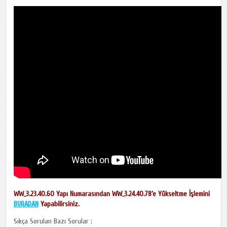
WW_3.23.40.60 Yapı Numarasından WW_3.24.40.78’e Yükseltme İşlemini
BURADAN
Yapabilirsiniz.
Sıkça Sorulan Bazı Sorular :