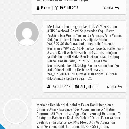
Erdem
19 Eylül 2015
Yanıtla
Merhaba Erdem Bey, Oradaki Link Ve Yazı Kısmını
ASUS Facebook Resmi Sayfasından Copy Paste
Yaptığım Için Oranın Yanlışınıda Almışım. Ama Vermiş
Olduğum Linkte Indirmek Istediğiniz Sürüm
WW_2.22.40.44 Olarak Indirilmektedir. Derleme
Numaranız WW_2.22.40.44 Ise Lollipop Güncellemesini
Asusun Kendi Web Sitesinden Göstermiş Olduğum
Şekilde Indirebilirsiniz. Ben Telefonumdaki Lollipop
Güncellemesini WW_3.23.40.52 Derleneme
Numarasında Iken Ilk Çıktığı Zaman Kurmuştum. Şu
Anki Güncel Lollipop Derleme Numarası
WW_3.23.40.60 Onu Kurmanızı Öneririm. Bu Arada
Dikkatinizde Takdire Şayan.
Polat DUĞAN
21 Eylül 2015
Yanıtla
Merhaba Dediklerinizi Indirdim Fakat Dahili Depolama
Birimine Atmak Isteyince “Öğe Kopyalanamıyor” Hatası
Alıyorum. Alt Yazı Da Ise “Aygıt Yanıt Vermeyi Durdurmuş Ya
Da Aygıtın Bağlantısı Kesilmiş Olabilir” Diyor. Fakat Aygıtın
Bağlantısında Sıkınta Yok Mtp Modu Açık Ve Aygıtımda
Yanıt Vermeme Gibi Bir Durumu Ilk Kez Görüyorum.