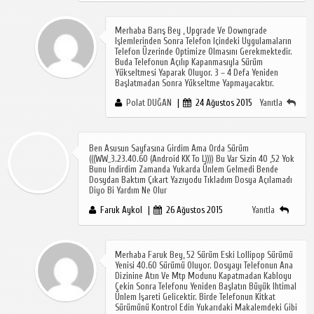
Merhaba Barış Bey , Upgrade Ve Downgrade
Işlemlerinden Sonra Telefon Içindeki Uygulamaların
Telefon Üzerinde Optimize Olmasını Gerekmektedir.
Buda Telefonun Açılıp Kapanmasıyla Sürüm
Yükseltmesi Yaparak Oluyor. 3 – 4 Defa Yeniden
Başlatmadan Sonra Yükseltme Yapmayacaktır.
Polat DUĞAN
24 Ağustos 2015
Yanıtla
Ben Asusun Sayfasına Girdim Ama Orda Sürüm
(((WW_3.23.40.60 (Android KK To L)))) Bu Var Sizin 40 ,52 Yok
Bunu Indirdim Zamanda Yukarda Ünlem Gelmedi Bende
Dosydan Baktım Çıkart Yazıyodu Tıkladım Dosya Açılamadı
Diyo Bi Yardım Ne Olur
Faruk Aykol
26 Ağustos 2015
Yanıtla
Merhaba Faruk Bey, 52 Sürüm Eski Lollipop Sürümü
Yenisi 40.60 Sürümü Oluyor. Dosyayı Telefonun Ana
Dizinine Atın Ve Mtp Modunu Kapatmadan Kabloyu
Çekin Sonra Telefonu Yeniden Başlatın Büyük Ihtimal
Ünlem Işareti Gelicektir. Birde Telefonun Kitkat
Sürümünü Kontrol Edin Yukarıdaki Makalemdeki Gibi