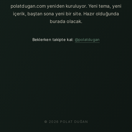
polatdugan.com yeniden kuruluyor. Yeni tema, yeni
içerik, baştan sona yeni bir site. Hazır olduğunda
burada olacak.
Beklerken takipte kal:
@polatdugan
©
2026
POLAT DUĞAN