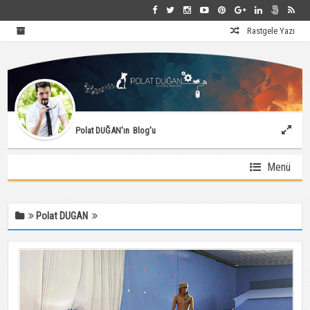
Rastgele Yazı
Seyahat Rehberi
Polat DUĞAN'ın
Blog'u
Menü
film15
Polat DUGAN
Ekim 03, 2014 |
521 Okuma
521
0