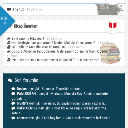
The 100
- 10 yıl önce
HOP
Kitap Önerileri
Bir Gamer’ın Hikayesi !
- 10 yıl önce
Nerelerdeyim, ne yapıyorum? Neden Makale Yazmıyorum?
- 11 yıl önce
90′lı Yılların Mahalle Maçları Kuralları
- 11 yıl önce
Google Adsense Test Ödemesi Gelmeme Problemimi Nasıl Çözdüm?
- 11
yıl önce
İzmirliler ücretsiz internet servisi WizmirNET ile tanıştınız mı?
- 11 yıl önce
Son Yorumlar
Destan
demişki : Adamsın. Teşekkür ederim...
Polat DUĞAN
demişki : Merhaba Mustafa Bey, Admin panelinde
görüntül...
mustafa
demişki : selamlar, Bu sayıları admin paneli yazılar li...
Hakkı CENGIZ
demişki : Polat abi eline sağlık site hızlandırma
konus...
aliemre
demişki : Fatih bey ben 11746 olarak demedim frekansı o...