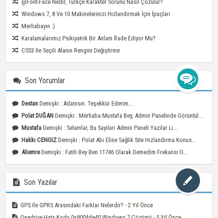
@font-Face Nedir, Türkçe Karakter Sorunu Nasıl Çözülür?
Windows 7, 8 Ve 10 Makinelerinizi Hızlandırmak İçin İpuçları
Merhabayın :)
Karalamalarımız Psikiyatrik Bir Anlam İfade Ediyor Mu?
CSS3 Ile Seçili Alanın Rengini Değiştirme
Son Yorumlar
Destan
Demişki : Adamsın. Teşekkür Ederim...
Polat DUĞAN
Demişki : Merhaba Mustafa Bey, Admin Panelinde Görüntül...
Mustafa
Demişki : Selamlar, Bu Sayıları Admin Paneli Yazılar Li...
Hakkı CENGIZ
Demişki : Polat Abi Eline Sağlık Site Hızlandırma Konus...
Aliemre
Demişki : Fatih Bey Ben 11746 Olarak Demedim Frekansı O...
Son Yazılar
GPS Ile GPRS Arasındaki Farklar Nelerdir?
- 2 Yıl Önce
Onedrive Hata Kodu 0x8004de40 Windows 7 Çözümü
- 5 Yıl Önce