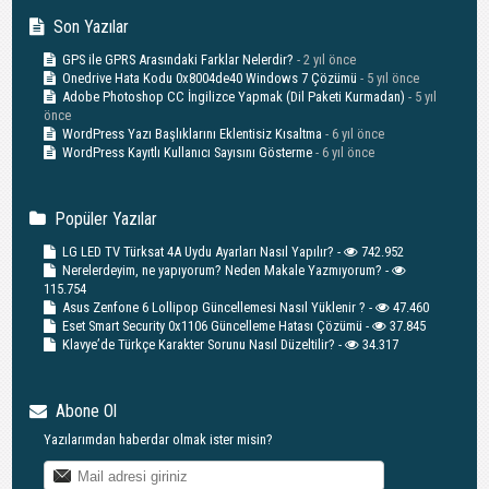
Son Yazılar
GPS ile GPRS Arasındaki Farklar Nelerdir?
- 2 yıl önce
Onedrive Hata Kodu 0x8004de40 Windows 7 Çözümü
- 5 yıl önce
Adobe Photoshop CC İngilizce Yapmak (Dil Paketi Kurmadan)
- 5 yıl
önce
WordPress Yazı Başlıklarını Eklentisiz Kısaltma
- 6 yıl önce
WordPress Kayıtlı Kullanıcı Sayısını Gösterme
- 6 yıl önce
Popüler Yazılar
LG LED TV Türksat 4A Uydu Ayarları Nasıl Yapılır? -
742.952
Nerelerdeyim, ne yapıyorum? Neden Makale Yazmıyorum? -
115.754
Asus Zenfone 6 Lollipop Güncellemesi Nasıl Yüklenir ? -
47.460
Eset Smart Security 0x1106 Güncelleme Hatası Çözümü -
37.845
Klavye’de Türkçe Karakter Sorunu Nasıl Düzeltilir? -
34.317
Abone Ol
Yazılarımdan haberdar olmak ister misin?