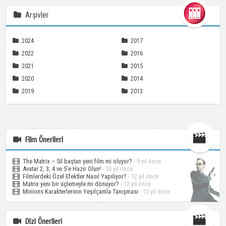
Arşivler
2024
2017
2022
2016
2021
2015
2020
2014
2019
2013
Film Önerileri
The Matrix – Sil baştan yeni film mi oluyor?
- 9 yıl önce
Avatar 2, 3, 4 ve 5’e Hazır Olun!
- 10 yıl önce
Filmlerdeki Özel Efektler Nasıl Yapılıyor?
- 12 yıl önce
Matrix yeni bir üçlemeyle mi dönüyor?
- 12 yıl önce
Minions Karakterlerinin Yeşilçamla Tanışması
- 13 yıl önce
Dizi Önerileri