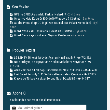
Son Yazılar
GPS ile GPRS Arasındaki Farklar Nelerdir?
- 2 yıl önce
Onedrive Hata Kodu 0x8004de40 Windows 7 Çözümü
- 5 yıl önce
Adobe Photoshop CC İngilizce Yapmak (Dil Paketi Kurmadan)
- 5 yıl
önce
WordPress Yazı Başlıklarını Eklentisiz Kısaltma
- 6 yıl önce
WordPress Kayıtlı Kullanıcı Sayısını Gösterme
- 6 yıl önce
Popüler Yazılar
LG LED TV Türksat 4A Uydu Ayarları Nasıl Yapılır? -
742.952
Nerelerdeyim, ne yapıyorum? Neden Makale Yazmıyorum? -
115.754
Asus Zenfone 6 Lollipop Güncellemesi Nasıl Yüklenir ? -
47.460
Eset Smart Security 0x1106 Güncelleme Hatası Çözümü -
37.845
Klavye’de Türkçe Karakter Sorunu Nasıl Düzeltilir? -
34.317
Abone Ol
Yazılarımdan haberdar olmak ister misin?