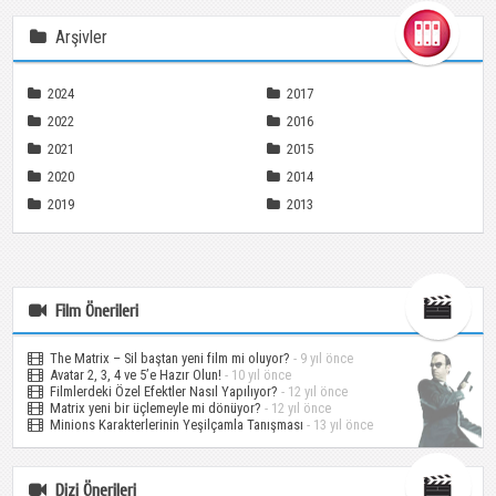
Arşivler
2024
2017
2022
2016
2021
2015
2020
2014
2019
2013
Film Önerileri
The Matrix – Sil baştan yeni film mi oluyor?
- 9 yıl önce
Avatar 2, 3, 4 ve 5’e Hazır Olun!
- 10 yıl önce
Filmlerdeki Özel Efektler Nasıl Yapılıyor?
- 12 yıl önce
Matrix yeni bir üçlemeyle mi dönüyor?
- 12 yıl önce
Minions Karakterlerinin Yeşilçamla Tanışması
- 13 yıl önce
Dizi Önerileri