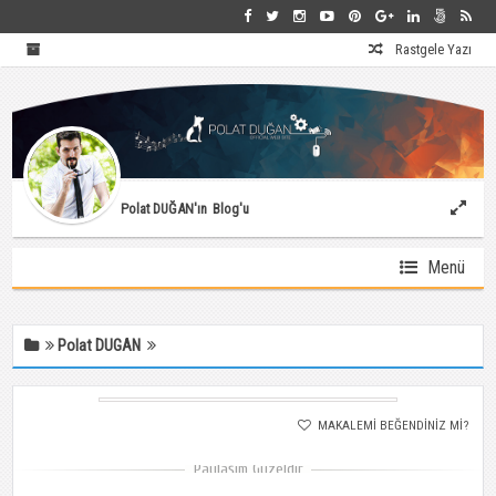
Rastgele Yazı
Polat DUĞAN'ın
Blog'u
Menü
film25
Polat DUGAN
Haziran 15, 2014 |
518 Okuma
518
0
MAKALEMI BEĞENDINIZ MI?