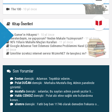
The 100
- 10 yıl önce
Kitap Önerileri
HOP
Bir Gamer’ın Hikayesi !
- 10 yıl önce
Nerelerdeyim, ne yapıyorum? Neden Makale Yazmıyorum?
- 11 yıl önce
90′lı Yılların Mahalle Maçları Kuralları
- 11 yıl önce
Google Adsense Test Ödemesi Gelmeme Problemimi Nasıl Çözdüm?
- 11
yıl önce
İzmirliler ücretsiz internet servisi WizmirNET ile tanıştınız mı?
- 11 yıl önce
Son Yorumlar
Destan
demişki : Adamsın. Teşekkür ederim...
Polat DUĞAN
demişki : Merhaba Mustafa Bey, Admin panelinde
görüntül...
mustafa
demişki : selamlar, Bu sayıları admin paneli yazılar li...
Hakkı CENGIZ
demişki : Polat abi eline sağlık site hızlandırma
konus...
aliemre
demişki : Fatih bey ben 11746 olarak demedim frekansı o...