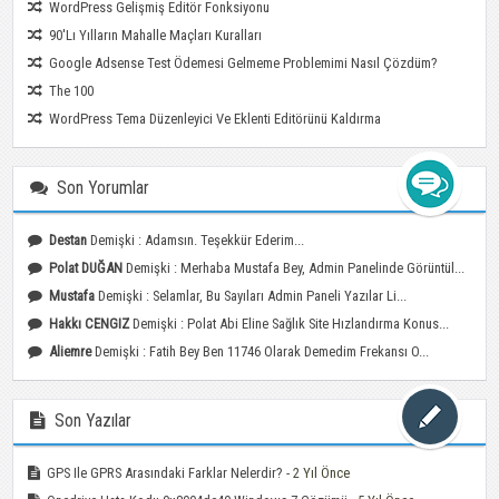
WordPress Gelişmiş Editör Fonksiyonu
90′lı Yılların Mahalle Maçları Kuralları
Google Adsense Test Ödemesi Gelmeme Problemimi Nasıl Çözdüm?
The 100
WordPress Tema Düzenleyici Ve Eklenti Editörünü Kaldırma
Son Yorumlar
Destan
Demişki : Adamsın. Teşekkür Ederim...
Polat DUĞAN
Demişki : Merhaba Mustafa Bey, Admin Panelinde Görüntül...
Mustafa
Demişki : Selamlar, Bu Sayıları Admin Paneli Yazılar Li...
Hakkı CENGIZ
Demişki : Polat Abi Eline Sağlık Site Hızlandırma Konus...
Aliemre
Demişki : Fatih Bey Ben 11746 Olarak Demedim Frekansı O...
Son Yazılar
GPS Ile GPRS Arasındaki Farklar Nelerdir?
- 2 Yıl Önce