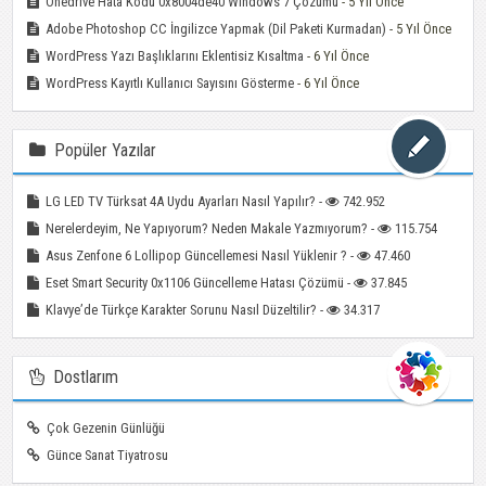
Onedrive Hata Kodu 0x8004de40 Windows 7 Çözümü
- 5 Yıl Önce
Adobe Photoshop CC İngilizce Yapmak (Dil Paketi Kurmadan)
- 5 Yıl Önce
WordPress Yazı Başlıklarını Eklentisiz Kısaltma
- 6 Yıl Önce
WordPress Kayıtlı Kullanıcı Sayısını Gösterme
- 6 Yıl Önce
Popüler Yazılar
LG LED TV Türksat 4A Uydu Ayarları Nasıl Yapılır? -
742.952
Nerelerdeyim, Ne Yapıyorum? Neden Makale Yazmıyorum? -
115.754
Asus Zenfone 6 Lollipop Güncellemesi Nasıl Yüklenir ? -
47.460
Eset Smart Security 0x1106 Güncelleme Hatası Çözümü -
37.845
Klavye’de Türkçe Karakter Sorunu Nasıl Düzeltilir? -
34.317
Dostlarım
Çok Gezenin Günlüğü
Günce Sanat Tiyatrosu