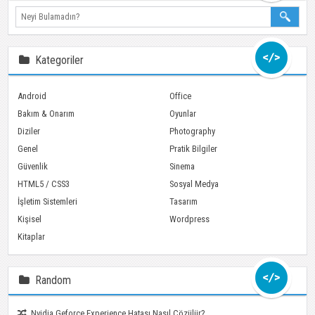
Ara
Kategoriler
Android
Office
Bakım & Onarım
Oyunlar
Diziler
Photography
Genel
Pratik Bilgiler
Güvenlik
Sinema
HTML5 / CSS3
Sosyal Medya
İşletim Sistemleri
Tasarım
Kişisel
Wordpress
Kitaplar
Random
Nvidia Geforce Experience Hatası Nasıl Çözülür?