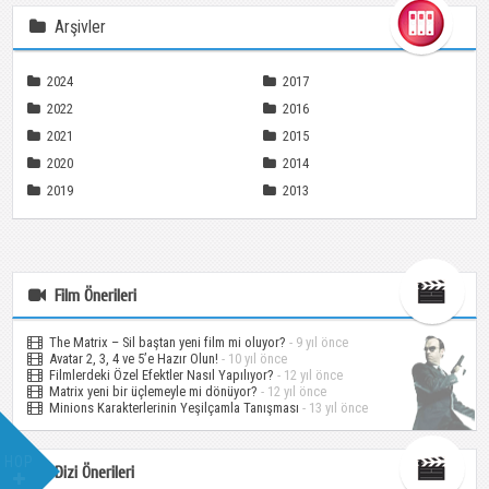
Arşivler
2024
2017
2022
2016
2021
2015
2020
2014
2019
2013
Film Önerileri
The Matrix – Sil baştan yeni film mi oluyor?
- 9 yıl önce
Avatar 2, 3, 4 ve 5’e Hazır Olun!
- 10 yıl önce
Filmlerdeki Özel Efektler Nasıl Yapılıyor?
- 12 yıl önce
Matrix yeni bir üçlemeyle mi dönüyor?
- 12 yıl önce
Minions Karakterlerinin Yeşilçamla Tanışması
- 13 yıl önce
HOP
Dizi Önerileri