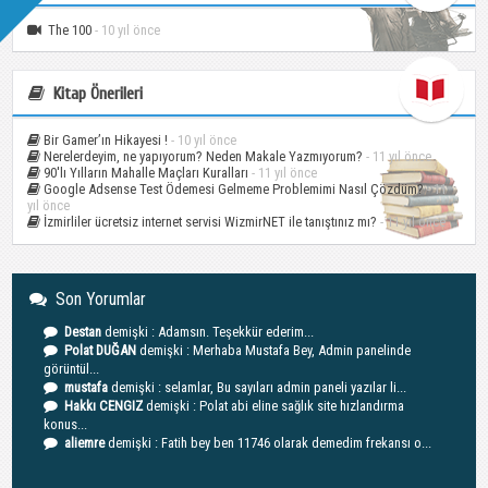
The 100
- 10 yıl önce
Kitap Önerileri
Bir Gamer’ın Hikayesi !
- 10 yıl önce
Nerelerdeyim, ne yapıyorum? Neden Makale Yazmıyorum?
- 11 yıl önce
90′lı Yılların Mahalle Maçları Kuralları
- 11 yıl önce
Google Adsense Test Ödemesi Gelmeme Problemimi Nasıl Çözdüm?
- 11
yıl önce
İzmirliler ücretsiz internet servisi WizmirNET ile tanıştınız mı?
- 11 yıl önce
Son Yorumlar
Destan
demişki : Adamsın. Teşekkür ederim...
Polat DUĞAN
demişki : Merhaba Mustafa Bey, Admin panelinde
görüntül...
mustafa
demişki : selamlar, Bu sayıları admin paneli yazılar li...
Hakkı CENGIZ
demişki : Polat abi eline sağlık site hızlandırma
konus...
aliemre
demişki : Fatih bey ben 11746 olarak demedim frekansı o...