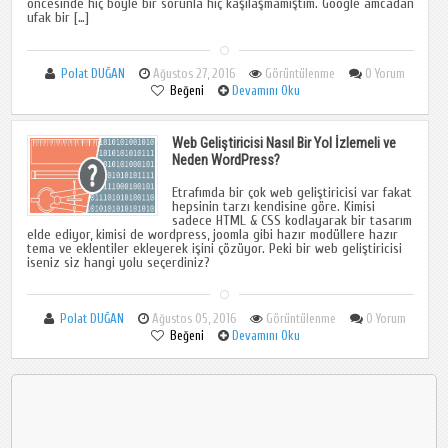
öncesinde hiç böyle bir sorunla hiç kaşılaşmamıştım. Google amcadan
ufak bir […]
Polat DUĞAN
Ağustos 27, 2016
Görüntülenme
0 Yorum
Beğeni
Devamını Oku
Web Geliştiricisi Nasıl Bir Yol İzlemeli ve
Neden WordPress?
Etrafımda bir çok web geliştiricisi var fakat
hepsinin tarzı kendisine göre. Kimisi
sadece HTML & CSS kodlayarak bir tasarım
elde ediyor, kimisi de wordpress, joomla gibi hazır modüllere hazır
tema ve eklentiler ekleyerek işini çözüyor. Peki bir web geliştiricisi
iseniz siz hangi yolu seçerdiniz?
Polat DUĞAN
Ağustos 05, 2016
Görüntülenme
0 Yorum
Beğeni
Devamını Oku