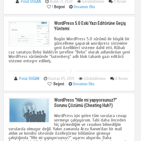
Polat DUĞAN
Aralık 21, 2020
Görüntülenme
0 Yorum
1
Beğeni
Devamını Oku
WordPress 5.0 Eski Yazı Editörüne Geçiş
Yöntemi
Bugün WordPress 5.0 sürümü ile büyük bir
güncelleme yaparak wordpress sistemine
yeni özellikleri sisteme dahil etti. Kübalı
caz sanatçısı Bebo Valdés’in şerefine “Bebo” olarak adlandırılan yeni
WordPress sürümünde “Gutenberg” adlı blok tabanlı yazı editörü
sisteme entegre edilmiş.
Polat DUĞAN
Haziran 05, 2019
Görüntülenme
0 Yorum
Beğeni
Devamını Oku
WordPress “Hile mi yapıyorsunuz?”
Sorunu Çözümü (Cheating Huh?)
WordPress için gelen tüm sorulara cevap
vermeye çalışıyorum. Tabi daha önceden
hiç görmediğim ve cevabını bilmediğim
sorularda olmuyor değil. Yakın zamanda Arzu Hanım’dan bir mail
aldım ve kendisi sitesinde özelleştirme bölümüne girmeye
çalıştığında “Hile mi yapıyorsunuz?” uyarısı alıyordu. Daha