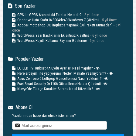
Son Yazılar
GPS ile GPRS Arasındaki Farklar Nelerdir?
- 2 yıl önce
Onedrive Hata Kodu 0x8004de40 Windows 7 Çözümü
- 5 yıl önce
Adobe Photoshop CC İngilizce Yapmak (Dil Paketi Kurmadan)
- 5 yıl
önce
WordPress Yazı Başlıklarını Eklentisiz Kısaltma
- 6 yıl önce
WordPress Kayıtlı Kullanıcı Sayısını Gösterme
- 6 yıl önce
Popüler Yazılar
LG LED TV Türksat 4A Uydu Ayarları Nasıl Yapılır? -
Nerelerdeyim, ne yapıyorum? Neden Makale Yazmıyorum? -
Asus Zenfone 6 Lollipop Güncellemesi Nasıl Yüklenir ? -
Eset Smart Security 0x1106 Güncelleme Hatası Çözümü -
Klavye’de Türkçe Karakter Sorunu Nasıl Düzeltilir? -
Abone Ol
Yazılarımdan haberdar olmak ister misin?