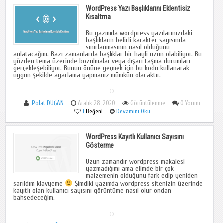
WordPress Yazı Başlıklarını Eklentisiz
Kısaltma
Bu yazımda wordpress yazılarınızdaki
başlıkların belirli karakter sayısında
sınırlanmasının nasıl olduğunu
anlatacağım. Bazı zamanlarda başlıklar bir hayli uzun olabiliyor. Bu
yüzden tema üzerinde bozulmalar veya dışarı taşma durumları
gerçekleşebiliyor. Bunun önüne geçmek için bu kodu kullanarak
uygun şekilde ayarlama yapmanız mümkün olacaktır.
Polat DUĞAN
Aralık 28, 2020
Görüntülenme
0 Yorum
1
Beğeni
Devamını Oku
WordPress Kayıtlı Kullanıcı Sayısını
Gösterme
Uzun zamandır wordpress makalesi
yazmadığımı ama elimde bir çok
malzemenin olduğunu fark edip yeniden
sarıldım klavyeme
Şimdiki yazımda wordpress sitenizin üzerinde
kayıtlı olan kullanıcı sayısını görüntüme nasıl olur ondan
bahsedeceğim.