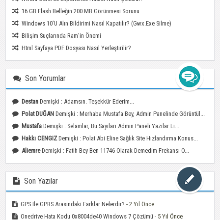
16 GB Flash Belleğin 200 MB Görünmesi Sorunu
Windows 10’u Alın Bildirimi Nasıl Kapatılır? (gwx.exe Silme)
Bilişim Suçlarında Ram’in Önemi
Html Sayfaya PDF Dosyası Nasıl Yerleştirilir?
Son Yorumlar
Destan
Demişki : Adamsın. Teşekkür Ederim...
Polat DUĞAN
Demişki : Merhaba Mustafa Bey, Admin Panelinde Görüntül...
Mustafa
Demişki : Selamlar, Bu Sayıları Admin Paneli Yazılar Li...
Hakkı CENGIZ
Demişki : Polat Abi Eline Sağlık Site Hızlandırma Konus...
Aliemre
Demişki : Fatih Bey Ben 11746 Olarak Demedim Frekansı O...
Son Yazılar
GPS Ile GPRS Arasındaki Farklar Nelerdir?
- 2 Yıl Önce
Onedrive Hata Kodu 0x8004de40 Windows 7 Çözümü
- 5 Yıl Önce