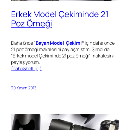
Erkek Model Çekiminde 21
Poz Örneği
Daha önce “
Bayan Model Çekimi
“
için daha önce
21 poz örneği makalesini paylaşmıştım. Şimdi de
“Erkek model Çekiminde 21 poz örneği” makalesini
paylaşıyorum.
(daha&helliip;)
30 Kasım 2013