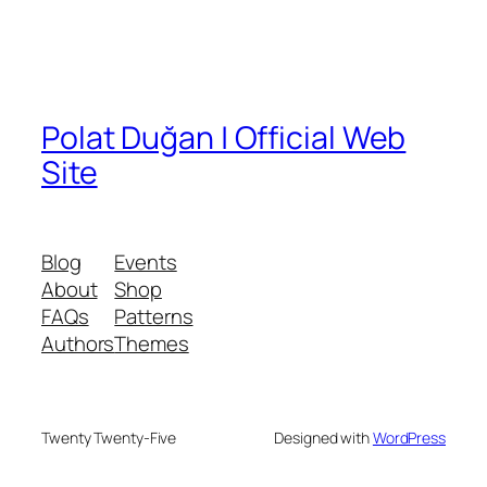
Polat Duğan | Official Web
Site
Blog
Events
About
Shop
FAQs
Patterns
Authors
Themes
Twenty Twenty-Five
Designed with
WordPress